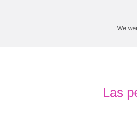
We were
Las p