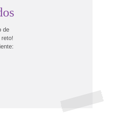
dos
o de
 reto!
iente: