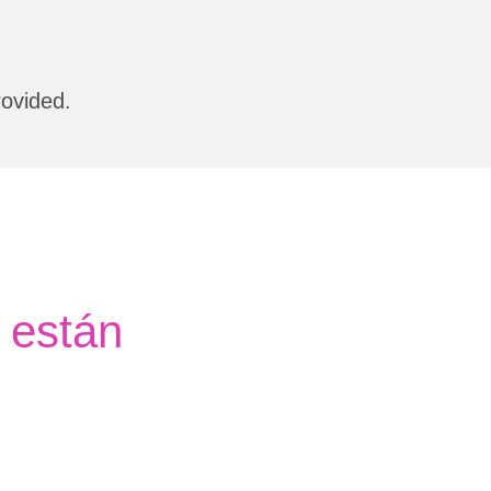
rovided.
 están