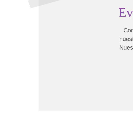
Ev
Com
nuest
Nuest