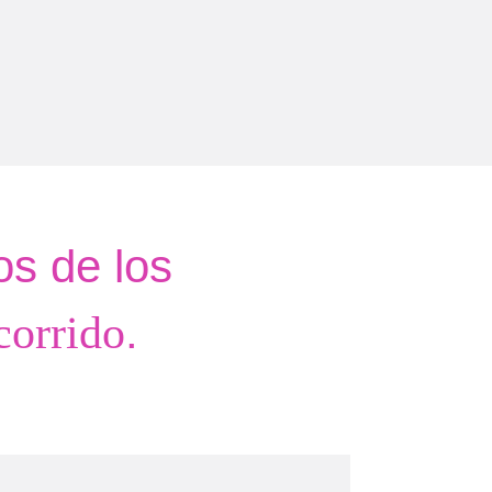
os de los
.
corrido