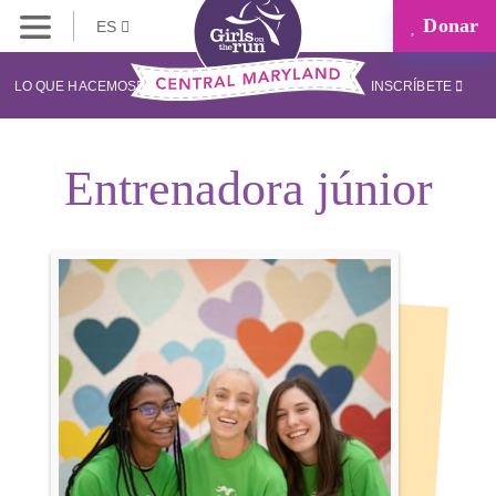
Donar
ES
LO QUE HACEMOS
INSCRÍBETE
Entrenadora júnior