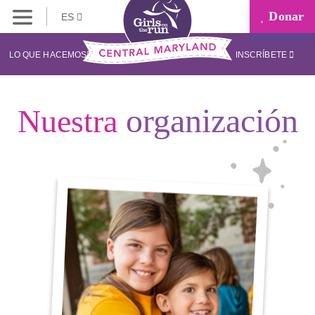
Donar
ES
LO QUE HACEMOS
INSCRÍBETE
organización
Nuestra